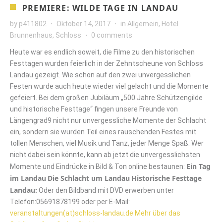
PREMIERE: WILDE TAGE IN LANDAU
by
p411802
Oktober 14, 2017
in
Allgemein
,
Hotel
Brunnenhaus
,
Schloss
0 comments
Heute war es endlich soweit, die Filme zu den historischen
Festtagen wurden feierlich in der Zehntscheune von Schloss
Landau gezeigt. Wie schon auf den zwei unvergesslichen
Festen wurde auch heute wieder viel gelacht und die Momente
gefeiert. Bei dem großen Jubiläum „500 Jahre Schützengilde
und historische Festtage“ fingen unsere Freunde von
Längengrad9 nicht nur unvergessliche Momente der Schlacht
ein, sondern sie wurden Teil eines rauschenden Festes mit
tollen Menschen, viel Musik und Tanz, jeder Menge Spaß. Wer
nicht dabei sein könnte, kann ab jetzt die unvergesslichsten
Ein Tag
Momente und Eindrücke in Bild & Ton online bestaunen:
im Landau
Die Schlacht um Landau
Historische Festtage
Landau:
Oder den Bildband mit DVD erwerben unter
Telefon:05691878199 oder per E-Mail:
veranstaltungen(at)schloss-landau.de
Mehr über das