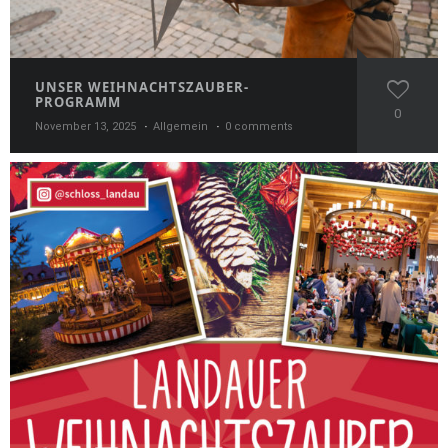
UNSER WEIHNACHTSZAUBER-
PROGRAMM
0
November 13, 2025
Allgemein
0 comments