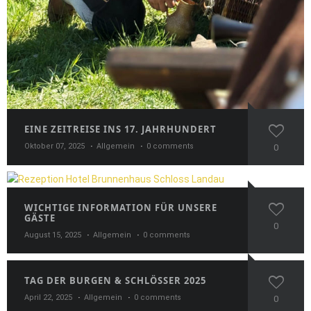
EINE ZEITREISE INS 17. JAHRHUNDERT
Oktober 07, 2025
Allgemein
0 comments
0
WICHTIGE INFORMATION FÜR UNSERE
GÄSTE
0
August 15, 2025
Allgemein
0 comments
TAG DER BURGEN & SCHLÖSSER 2025
April 22, 2025
Allgemein
0 comments
0