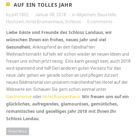
AUF EIN TOLLES JAHR
by
p411802
Januar 08, 2018
in
Allgemein
,
Baustelle
,
Hochzeit
,
Hotel Brunnenhaus
,
Schloss
0 comments
Liebe Gäste und Freunde des Schloss Landaus,
wir
wünschen Ihnen ein frohes, neues Jahr und viel
Gesundheit.
Anknüpfend an den fabelhaften
Weihnachtsmarkt tüfteln wir schon wieder an neuen Ideen und
freuen uns schon jetzt riesig. Eins kann gesagt sein, auch 2018
wird spannend und toll! Den anderen guten Vorsatz für das
neue Jahr gehen wir gerade schon an und pflegen zurzeit
neues Bildmaterial von unserem märchenhaften Hotel auf der
Webseite ein. Schauen Sie gern schon einmal unter
Wir freuen uns auf ein
Gastronomie
oder
Hotel Brunnenhaus
.
glückliches, aufregendes, glamouröses, gemütliches,
romantisches und geselliges Jahr 2018 mit Ihnen
Ihr
Schloss Landau
…
Read More