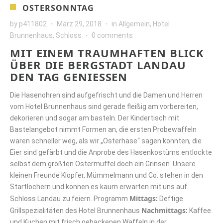
OSTERSONNTAG
by
p411802
März 29, 2018
in
Allgemein
,
Hotel
Brunnenhaus
,
Schloss
0 comments
MIT EINEM TRAUMHAFTEN BLICK
ÜBER DIE BERGSTADT LANDAU
DEN TAG GENIESSEN
Die Hasenohren sind aufgefrischt und die Damen und Herren
vom Hotel Brunnenhaus sind gerade fleißig am vorbereiten,
dekorieren und sogar am basteln. Der Kindertisch mit
Bastelangebot nimmt Formen an, die ersten Probewaffeln
waren schneller weg, als wir „Osterhase“ sagen konnten, die
Eier sind gefärbt und die Anprobe des Hasenkostüms entlockte
selbst dem größten Ostermuffel doch ein Grinsen. Unsere
kleinen Freunde Klopfer, Mümmelmann und Co. stehen in den
Startlöchern und können es kaum erwarten mit uns auf
Mittags:
Schloss Landau zu feiern. Programm
Deftige
Nachmittags:
Grillspezialitäten des Hotel Brunnenhaus
Kaffee
und Kuchen mit frisch gebackenen Waffeln in der