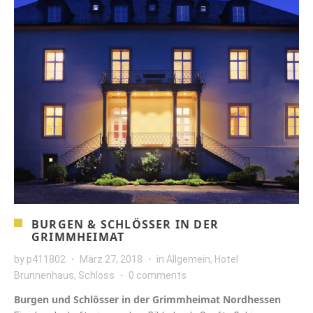
BURGEN & SCHLÖSSER IN DER
GRIMMHEIMAT
by
p411802
März 27, 2018
in
Allgemein
,
Hotel
Brunnenhaus
,
Schloss
0 comments
Burgen und Schlösser in der Grimmheimat Nordhessen