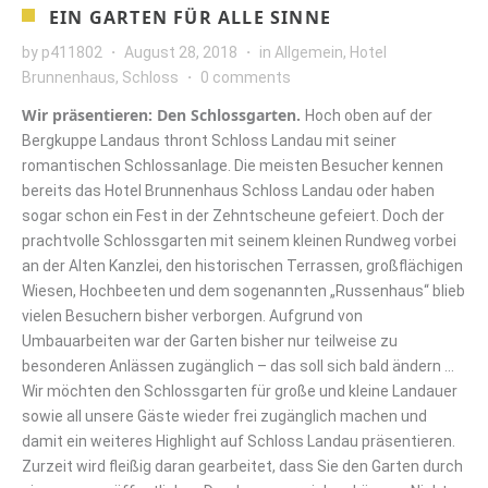
EIN GARTEN FÜR ALLE SINNE
by
p411802
August 28, 2018
in
Allgemein
,
Hotel
Brunnenhaus
,
Schloss
0 comments
Wir präsentieren: Den Schlossgarten.
Hoch oben auf der
Bergkuppe Landaus thront Schloss Landau mit seiner
romantischen Schlossanlage. Die meisten Besucher kennen
bereits das Hotel Brunnenhaus Schloss Landau oder haben
sogar schon ein Fest in der Zehntscheune gefeiert. Doch der
prachtvolle Schlossgarten mit seinem kleinen Rundweg vorbei
an der Alten Kanzlei, den historischen Terrassen, großflächigen
Wiesen, Hochbeeten und dem sogenannten „Russenhaus“ blieb
vielen Besuchern bisher verborgen. Aufgrund von
Umbauarbeiten war der Garten bisher nur teilweise zu
besonderen Anlässen zugänglich – das soll sich bald ändern …
Wir möchten den Schlossgarten für große und kleine Landauer
sowie all unsere Gäste wieder frei zugänglich machen und
damit ein weiteres Highlight auf Schloss Landau präsentieren.
Zurzeit wird fleißig daran gearbeitet, dass Sie den Garten durch