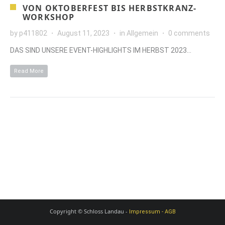
VON OKTOBERFEST BIS HERBSTKRANZ-
WORKSHOP
by
p411802
August 11, 2023
in
Allgemein
0 comments
DAS SIND UNSERE EVENT-HIGHLIGHTS IM HERBST 2023…
Read More
Copyright © Schloss Landau -
Impressum - AGB