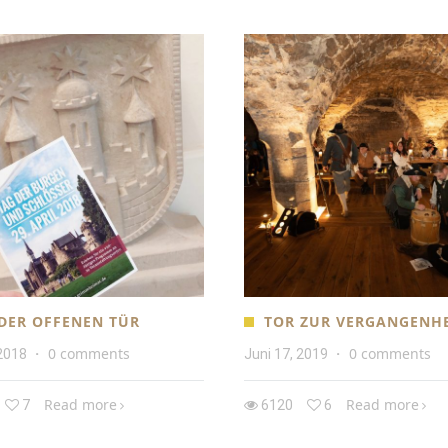
DER OFFENEN TÜR
TOR ZUR VERGANGENHE
0 comments
0 comments
 2018
·
Juni 17, 2019
·
Read more
Read more
7
6120
6