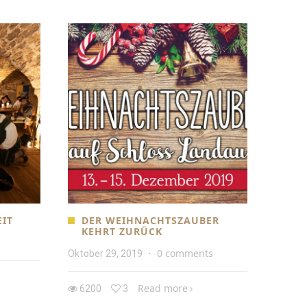
IT
DER WEIHNACHTSZAUBER
KEHRT ZURÜCK
0 comments
Oktober 29, 2019
·
Read more
6200
3