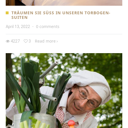
TRÄUMEN SIE SÜSS IN UNSEREN TORBOGEN-S
UITEN
0 comments
April 13, 2022
·
Read more
4227
3