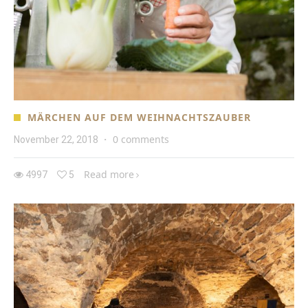
MÄRCHEN AUF DEM WEIHNACHTSZAUBER
0 comments
November 22, 2018
·
Read more
4997
5