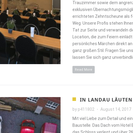
Trauzimmer sowie dem angrenz
exklusiven Übernachtungsmögli
errichteten Zehntscheune als f
Weg. Unsere Profis stehen Ihnen
Tat zur Seite und verwandeln di
Location, die zum Feiern einlädt
persönliches Märchen direkt an
ganz großen Stil. Fragen Sie u
lassen Sie sich ganz unverbindl
Read More
IN LANDAU LÄUTEN
by
p411802
August 14, 2017
Mit viel Liebe zum Detail und ei
Baustelle. Das Dach vom Hotel
das Schloss verlegt und über 269