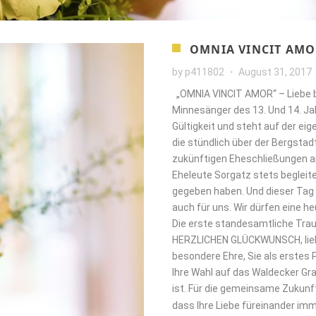
OMNIA VINCIT AMOR
by
p411802
August 31, 2017
„OMNIA VINCIT AMOR“ – Liebe bes
Minnesänger des 13. Und 14. J
Gültigkeit und steht auf der e
die stündlich über der Bergstadt
zukünftigen Eheschließungen a
Eheleute Sorgatz stets begleite
gegeben haben. Und dieser Tag b
auch für uns. Wir dürfen eine 
Die erste standesamtliche Trau
HERZLICHEN GLÜCKWUNSCH, liebe
besondere Ehre, Sie als erstes 
Ihre Wahl auf das Waldecker G
ist. Für die gemeinsame Zukunf
dass Ihre Liebe füreinander imm