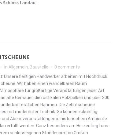
 Schloss Landau
…
HNTSCHEUNE
in
Allgemein
,
Baustelle
0 comments
ut: Unsere fleißigen Handwerker arbeiten mit Hochdruck
tscheune. Wir haben einen wandelbaren Raum
 Atmosphäre für großartige Veranstaltungen jeder Art
Das alte Gemäuer, die rustikalen Holzbalken und über 300
 wunderbar festlichen Rahmen. Die Zehntscheune
ches mit modernster Technik: So können zukünftig
s- und Abendveranstaltungen in historischem Ambiente
au erfüllt werden. Ganz besonders am Herzen liegt uns
serem schlosseigenen Standesamt im Großen