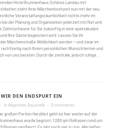
enden Hotel Brunnenhaus Schloss Landau mit
chkeiten steht Ihrer Märchenhochzeit nun mit der neu
estliche Veranstaltungsräumlichkeit nichts mehr im
 bei der Planung und Organisation jederzeit mit Rat und
e Zehntscheune für Sie zukünftig in eine spektakuläre
 und Ihre Gäste begeistern wird. Lassen Sie ihr
 der Märchenstraße Wirklichkeit werden – und zwar im
ns rechtzeitig nach Ihrem persönlichen Wunschtermin und
ich von uns beraten. Durch die zentrale, jedoch ruhige…
 WIR DEN ENDSPURT EIN
in
Allgemein
,
Baustelle
0 comments
ner großen Portion Herzblut geht es hier weiter auf der
 Brunnenhaus wurde begrünt, 1200 qm Rollrasen rund um
 Blumen gepflanzt. Es gibt noch viel zu tun. Alle helfen