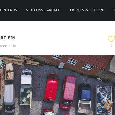
NENHAUS
SCHLOSS LANDAU
EVENTS & FEIERN
J
RT EIN
0
comments