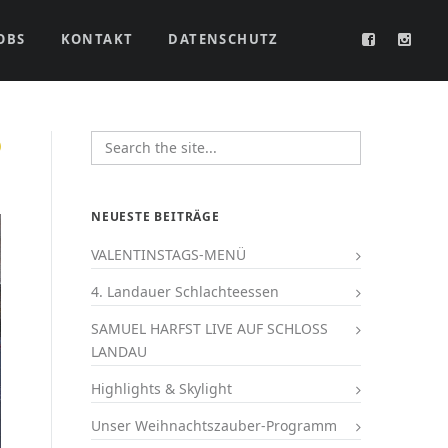
OBS
KONTAKT
DATENSCHUTZ
NEUESTE BEITRÄGE
VALENTINSTAGS-MENÜ
4. Landauer Schlachteessen
SAMUEL HARFST LIVE AUF SCHLOSS
LANDAU
Highlights & Skylight
Unser Weihnachtszauber-Programm