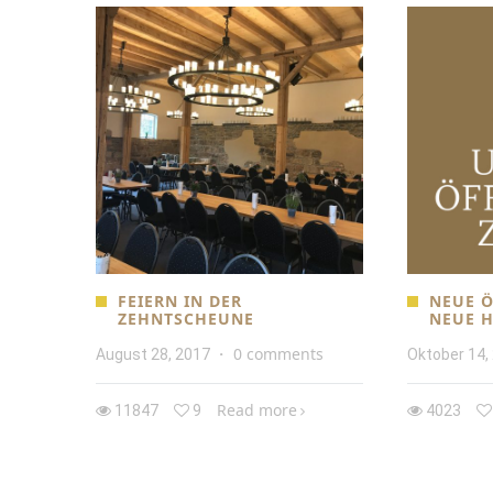
FEIERN IN DER
NEUE Ö
ZEHNTSCHEUNE
NEUE H
0 comments
August 28, 2017
·
Oktober 14,
Read more
11847
9
4023