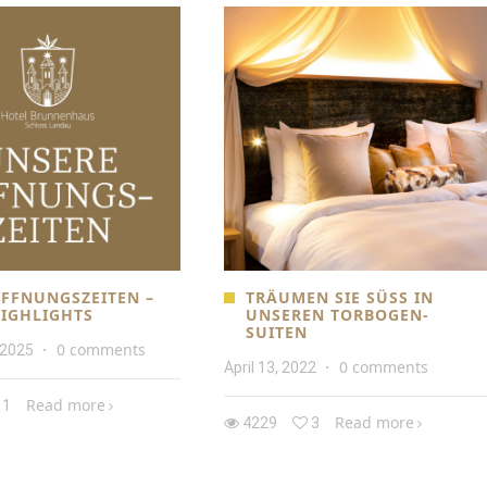
FFNUNGSZEITEN –
TRÄUMEN SIE SÜSS IN U
IGHLIGHTS
NSEREN TORBOGEN-S
UITEN
0 comments
 2025
·
0 comments
April 13, 2022
·
Read more
1
Read more
4229
3