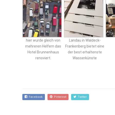
hier wurde gleich von
Landau in Waldeck-
mehreren Helfern das
Frankenberg bietet eine
Hotel Brunnenhaus
der best erhaltenste
renoviert.
Wasserkünste
Facebook
Pinterest
Twitter