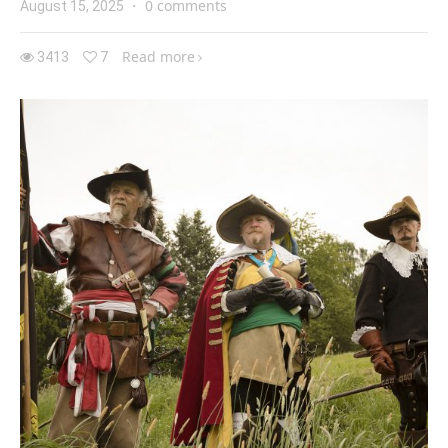
0 comments
August 15, 2025
·
Read more
3413
7