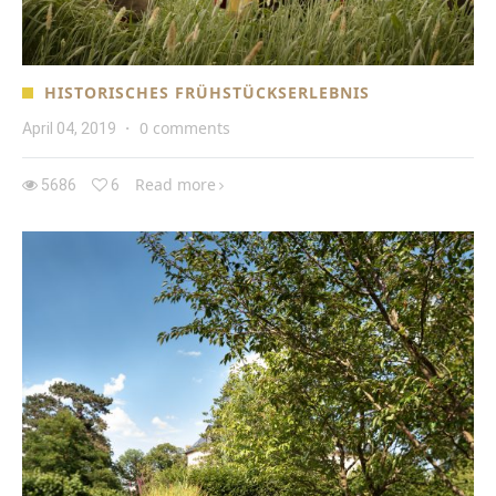
HISTORISCHES FRÜHSTÜCKSERLEBNIS
0 comments
April 04, 2019
·
Read more
5686
6