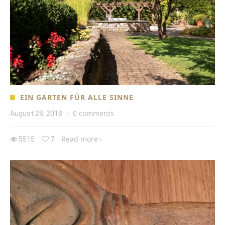
EIN GARTEN FÜR ALLE SINNE
0 comments
August 28, 2018
·
Read more
5515
7