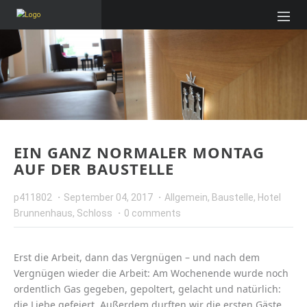
EIN GANZ NORMALER MONTAG
AUF DER BAUSTELLE
p411802
September 04, 2017
Allgemein
,
Baustelle
,
Hotel
Brunnenhaus
,
Schloss
0 comments
Erst die Arbeit, dann das Vergnügen – und nach dem
Vergnügen wieder die Arbeit: Am Wochenende wurde noch
ordentlich Gas gegeben, gepoltert, gelacht und natürlich:
die Liebe gefeiert. Außerdem durften wir die ersten Gäste