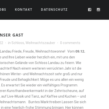
OBS
KONTAKT
DATENSCHUTZ
UNSER GAST
22
in
Schloss
,
Weihnachtszauber
0 comments
09.12.
Landau Friede, Freude, Weihnachtswonne! Vom
e und Ihre Lieben wieder herzlich ein, mit uns den
orischen Gelände von Schloss Landau zu feiern. Wie
nachtet! Nach einem weiteren verrückten Jahr ist die
hönen Winter- und Weihnachtszeit sehr groß und nur
 Freude und Behaglichkeit: Möge es uns allen ein wenig
 Es erwartet Sie wieder ein vielfältiges Programm.
seren Kunsthandwerkermarkt in der Zehntscheune, auf
n, auf Live-Musik und Tanz, auf Kaffee und Kuchen – und
Weihnachtsmann. Buntes Markttreiben Lassen Sie sich
n eine feierlich-frohe Stimmung bringen. Hier können