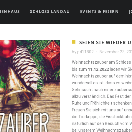
NENHAUS
SCHLOSS LANDAU
EVENTS & FEIERN
J
SEIEN SIE WIEDER 
by
p411802
November 23, 20
Weihnachtszauber am Schloss 
11.12.2022
bis zum
laden wir Si
Weihnachtszauber auf dem hist
wundervoll es ist, dass es weih
Sehnsucht nach einer zaubersc
allzu verständlich. Das Fest der
Ruhe und Fröhlichkeit schenken.
Freuen Sie sich mit uns auf un
die Tierkrippe, die Eisstockbah
natürlich auf den Besuch vom 
bei unserem Weihnachtszauber i