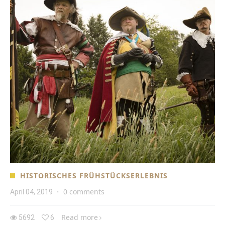
HISTORISCHES FRÜHSTÜCKSERLEBNIS
0 comments
April 04, 2019
·
Read more
5692
6