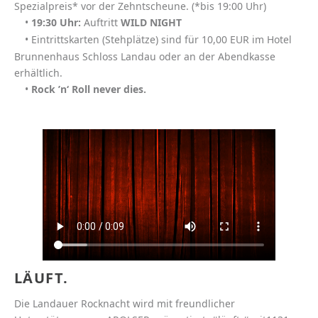
Spezialpreis* vor der Zehntscheune. (*bis 19:00 Uhr)
•
19:30 Uhr:
Auftritt
WILD NIGHT
• Eintrittskarten (Stehplätze) sind für 10,00 EUR im Hotel
Brunnenhaus Schloss Landau oder an der Abendkasse
erhältlich.
•
Rock ’n‘ Roll never dies.
LÄUFT.
Die Landauer Rocknacht wird mit freundlicher