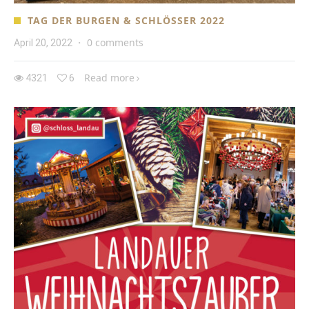
TAG DER BURGEN & SCHLÖSSER 2022
0 comments
April 20, 2022
·
Read more
4321
6