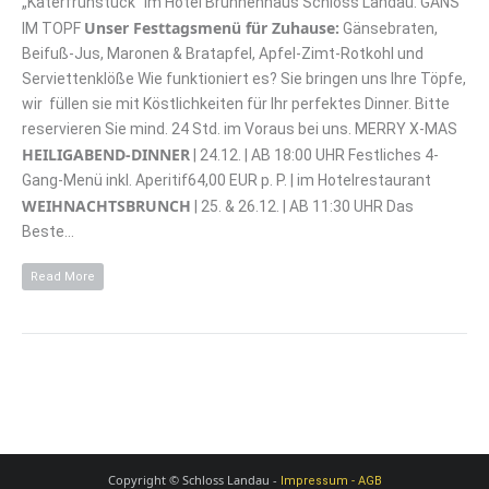
„Katerfrühstück“ im Hotel Brunnenhaus Schloss Landau. GANS
Unser Festtagsmenü für Zuhause:
IM TOPF
Gänsebraten,
Beifuß-Jus, Maronen & Bratapfel, Apfel-Zimt-Rotkohl und
Serviettenklöße Wie funktioniert es? Sie bringen uns Ihre Töpfe,
wir füllen sie mit Köstlichkeiten für Ihr perfektes Dinner. Bitte
reservieren Sie mind. 24 Std. im Voraus bei uns. MERRY X-MAS
HEILIGABEND-DINNER
| 24.12. | AB 18:00 UHR Festliches 4-
Gang-Menü inkl. Aperitif64,00 EUR p. P. | im Hotelrestaurant
WEIHNACHTSBRUNCH
| 25. & 26.12. | AB 11:30 UHR Das
Beste…
Read More
Copyright © Schloss Landau -
Impressum - AGB