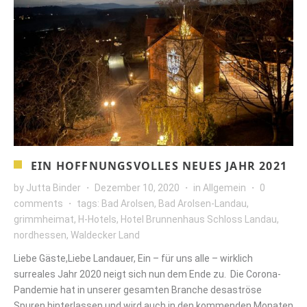
EIN HOFFNUNGSVOLLES NEUES JAHR 2021
by
Jutta Binder
Dezember 10, 2020
in
Allgemein
0
comments
tags:
Bad Arolsen
,
Bad Arolsen-Landau
,
grimmheimat
,
H-Hotels
,
Hotel Brunnenhaus Schloss Landau
,
nordhessen
,
Waldecker Land
Liebe Gäste,Liebe Landauer, Ein – für uns alle – wirklich
surreales Jahr 2020 neigt sich nun dem Ende zu. Die Corona-
Pandemie hat in unserer gesamten Branche desaströse
Spuren hinterlassen und wird auch in den kommenden Monaten