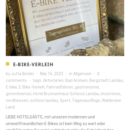
E-BIKE-VERLEIH
by
Jutta Binder
Mai 16, 2023
in
Allgemein
0
comments
tags:
Aktivitäten
,
Bad Arolsen
,
Bergstadt Landau
,
E-bike
,
E-Bike-Verleih
,
Fahrradfahren
,
gastronomie
,
grimmheimat
,
Hotel Brunnenhaus Schloss Landau
,
Incentives
,
nordhessen
,
schloss landau
,
Sport
,
Tagesausflüge
,
Waldecker
Land
LIEBE HOTELGÄSTE, mit unseren modernen und
umweltfreundlichen E-Bikes ist kein Weg zu weit oder