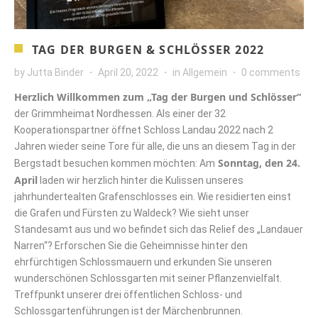
TAG DER BURGEN & SCHLÖSSER 2022
by
Jutta Binder
April 20, 2022
in
Allgemein
0 comments
Herzlich Willkommen zum „Tag der Burgen und Schlösser“
der Grimmheimat Nordhessen. Als einer der 32
Kooperationspartner öffnet Schloss Landau 2022 nach 2
Jahren wieder seine Tore für alle, die uns an diesem Tag in der
Sonntag, den 24.
Bergstadt besuchen kommen möchten: Am
April
laden wir herzlich hinter die Kulissen unseres
jahrhundertealten Grafenschlosses ein. Wie residierten einst
die Grafen und Fürsten zu Waldeck? Wie sieht unser
Standesamt aus und wo befindet sich das Relief des „Landauer
Narren“? Erforschen Sie die Geheimnisse hinter den
ehrfürchtigen Schlossmauern und erkunden Sie unseren
wunderschönen Schlossgarten mit seiner Pflanzenvielfalt.
Treffpunkt unserer drei öffentlichen Schloss- und
Schlossgartenführungen ist der Märchenbrunnen.