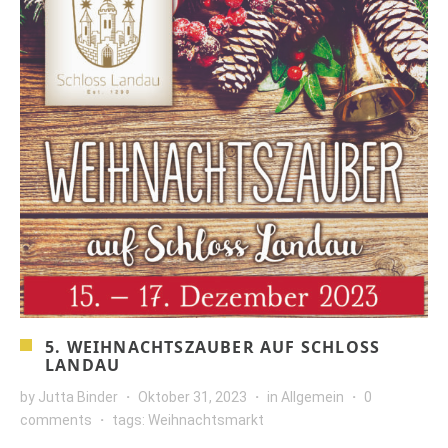
5. WEIHNACHTSZAUBER AUF SCHLOSS
LANDAU
by
Jutta Binder
Oktober 31, 2023
in
Allgemein
0
comments
tags:
Weihnachtsmarkt