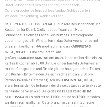
Hotel Brunnenhaus Schloss Landau
,
nordhessen
,
Ostereiersuche
,
Ostern
,
schloss landau
,
Schlossgarten
,
Waldeck-Frankenberg
,
Waldecker Land
OSTERN AUF SCHLOSS LANDAU Für unsere Besucherinnen und
Besucher, für Klein & Groß, hat das Team vom Hotel
Brunnenhaus Schloss Landau ein buntes Osterprogramm
zusammengestellt: Wir starten in das Osterwochenende mit
KARFREITAG
unserem köstlichen 4-Gang-Fischmenü an
,
07.04
,
.
für 49,00 Euro pro Person. Am
FAMILIENSAMSTAG
08.04
großen
am
. laden wir herzlich ein, zu
Kaffee & Kuchen ab 15:00 Uhr: Die Kinder basteln Osternester
mit der Gastgeberin und für alle gibt es hausgemachte Torten
und Kuchen. Bitte melden Sie sich rechtzeitig an (8,50 pro
OSTERSONNTAG
09.04.,
Person, inklusive Osternest). Am
,
erwarten wir den Osterhasen, der die selbstgebastelten Nester
OSTEREIERSUCHE IM
der Kinder befallen wird. Die große
SCHLOSSGARTEN
startet ab 11:00 Uhr und ab 12:00 Uhr laden
wir dann zum gräflichen Osterbrunch in der Zehntscheune