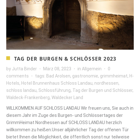
TAG DER BURGEN & SCHLÖSSER 2023
by
Jutta Binder
März 08, 2023
in
Allgemein
0
comments
tags:
Bad Arolsen
,
gastronomie
,
grimmheimat
,
H-
Hotels
,
Hotel Brunnenhaus Schloss Landau
,
nordhessen
,
schloss landau
,
Schlossführung
,
Tag der Burgen und Schlösser
,
Waldeck-Frankenberg
,
Waldecker Land
WILLKOMMEN AUF SCHLOSS LANDAU Wir freuen uns, Sie auch in
diesem Jahr im Zuge des Burgen- und Schlössertages der
GrimmHeimat Nordhessen auf SCHLOSS LANDAU herzlich
willkommen zu heißen.Unser alljährlicher Tag der offenen Tür
bietet Ihnen die Möglichkeit, die öffentlich sonst nur teilweise