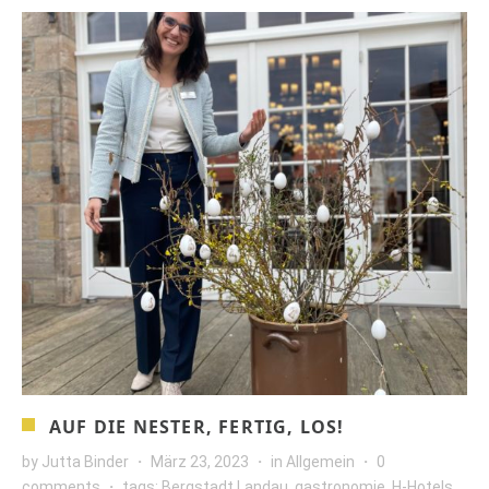
AUF DIE NESTER, FERTIG, LOS!
by
Jutta Binder
März 23, 2023
in
Allgemein
0
comments
tags:
Bergstadt Landau
,
gastronomie
,
H-Hotels
,