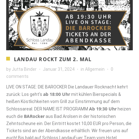
LANDAU ROCKT ZUM 2. MAL
by
Jutta Binder
Januar 31, 2024
in
Allgemein
0
comments
LIVE ON STAGE: DIE BAROCKER Die Landauer Rocknacht kehrt
ab 18:00 Uhr
zurück: Los geht‘s
mit kühlen Bierspecials &
heißen Köstlichkeiten vom Grill zur Einstimmung auf dem
Ab 19:30 Uhr
Schlossareal. DER NAME IST PROGRAMM
heizen
BARocker
euch die
aus Bad Arolsen in der historischen
Zehntscheune ein. Der Eintritt kostet 10,00 EUR pro Person, die
Tickets sind an der Abendkasse erhältlich. Wir freuen uns auf
euch! Bis bald auf Schloss LandauEuer Team vom Hotel