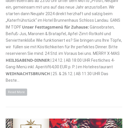
laden ebenfalls ab 23.00 Uhr unter dem Motto „Prosit, Neujahr“
ein, gemeinsam mit uns auf das neue Jahr anzustoßen. Wir
starten dann Neujahr 2024 direkt herzhaft und salzig beim
„Katerfrühstück“ im Hotel Brunnenhaus Schloss Landau. GANS
Unser Festtagsmenü für Zuhause:
IM TOPF
Gänsebraten,
Beifuß-Jus, Maronen & Bratapfel, Apfel-Zimt-Rotkohl und
Serviettenklöße Wie funktioniert es? Sie bringen uns Ihre Töpfe,
wir füllen sie mit Köstlichkeiten für Ihr perfektes Dinner. Bitte
reservieren Sie mind. 24 Std. im Voraus bei uns. MERRY X-MAS
HEILIGABEND-DINNER
| 24.12. | AB 18:00 UHR Festliches 4-
Gang-Menü inkl. Aperitif64,00 EUR p. P. | im Hotelrestaurant
WEIHNACHTSBRUNCH
| 25. & 26.12. | AB 11:30 UHR Das
Beste…
Read More