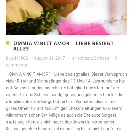
OMNIA VINCIT AMOR – LIEBE BESIEGT
ALLES
by
p411802
August 31, 2017
in
Hochzeit
,
Schloss
0
comments
„OMNIA VINCIT AMOR“ – Liebe besiegt alles: Dieser Wahlspruch
vieler Ritter und Minnesänger des 13. Und 14. Jahrhunderts hat
auf Schloss Landau noch heute Gültigkeit und steht auf der
eigens für das Schloss handgegossenen goldenen Glocke, die
stündlich über der Bergstadt ertönt. Wir halten dies für ein
gutes Omen für alle zukünftigen Eheschließungen an diesem
wildromantischen Ort. Möge es auch die Eheleute Sorgatz
stets begleiten, die sich heute das Jawort in historischer
Kulisse gegeben haben. Und dieser Tag bleibt nicht nur für die