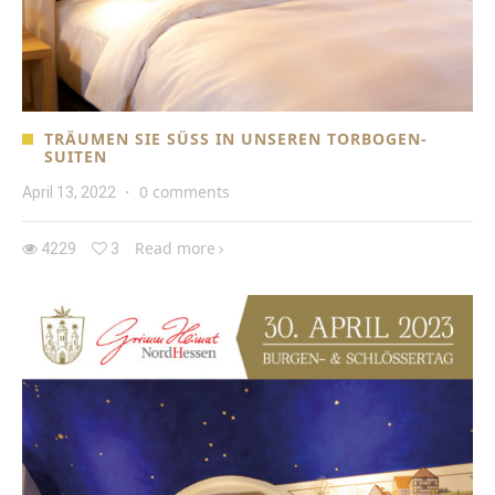
TRÄUMEN SIE SÜSS IN UNSEREN TORBOGEN-S
UITEN
0 comments
April 13, 2022
·
Read more
4229
3