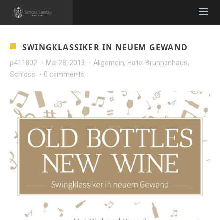
SWINGKLASSIKER IN NEUEM GEWAND
p411802
Mai 28, 2018
Allgemein
,
Hotel Brunnenhaus
,
Schloss
0 comments