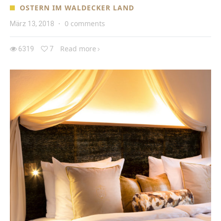
OSTERN IM WALDECKER LAND
0 comments
März 13, 2018
·
Read more
6319
7