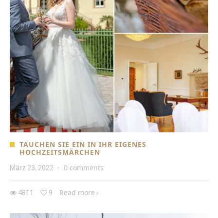
TAUCHEN SIE EIN IN IHR EIGENES
HOCHZEITSMÄRCHEN
0 comments
März 23, 2022
·
Read more
4811
9