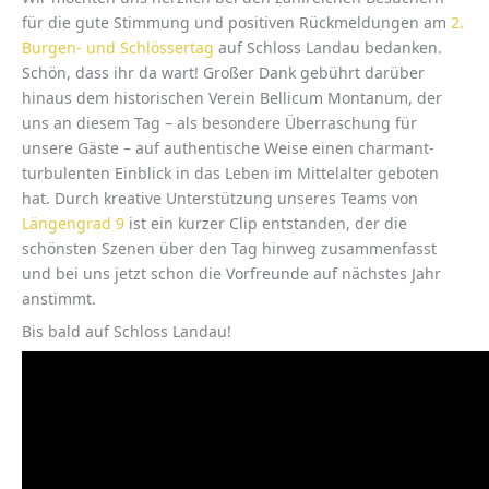
für die gute Stimmung und positiven Rückmeldungen am
2.
Burgen- und Schlössertag
auf Schloss Landau bedanken.
Schön, dass ihr da wart! Großer Dank gebührt darüber
hinaus dem historischen Verein Bellicum Montanum, der
uns an diesem Tag – als besondere Überraschung für
unsere Gäste – auf authentische Weise einen charmant-
turbulenten Einblick in das Leben im Mittelalter geboten
hat. Durch kreative Unterstützung unseres Teams von
Längengrad 9
ist ein kurzer Clip entstanden, der die
schönsten Szenen über den Tag hinweg zusammenfasst
und bei uns jetzt schon die Vorfreunde auf nächstes Jahr
anstimmt.
Bis bald auf Schloss Landau!