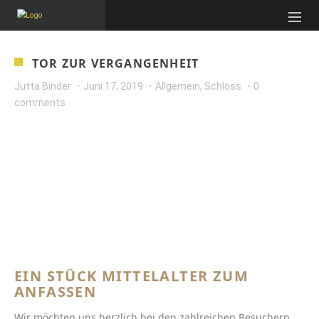
TOR ZUR VERGANGENHEIT
Jutta Binder
Juni 17, 2019
Allgemein
,
Schloss
0
comments
EIN STÜCK MITTELALTER ZUM
ANFASSEN
Wir möchten uns herzlich bei den zahlreichen Besuchern