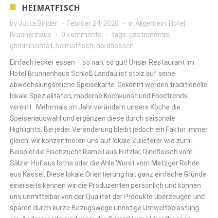
HEIMATFISCH
by
Jutta Binder
Februar 24, 2020
in
Allgemein
,
Hotel
Brunnenhaus
0 comments
tags:
gastronomie
,
grimmheimat
,
heimatfisch
,
nordhessen
Einfach lecker essen – so nah, so gut! Unser Restaurant im
Hotel Brunnenhaus Schloß Landau ist stolz auf seine
abwechslungsreiche Speisekarte. Gekonnt werden traditionelle
lokale Spezialitäten, moderne Kochkunst und Foodtrends
vereint. Mehrmals im Jahr verändern unsere Köche die
Speisenauswahl und ergänzen diese durch saisonale
Highlights. Bei jeder Veränderung bleibt jedoch ein Faktor immer
gleich: wir konzentrieren uns auf lokale Zulieferer wie zum
Beispiel die Fischzucht Rameil aus Fritzlar, Rindfleisch vom
Sälzer Hof aus Istha oder die Ahle Wurst vom Metzger Rohde
aus Kassel. Diese lokale Orientierung hat ganz einfache Gründe:
einerseits kennen wir die Produzenten persönlich und können
uns unmittelbar von der Qualität der Produkte überzeugen und
sparen durch kurze Bezugswege unnötige Umweltbelastung