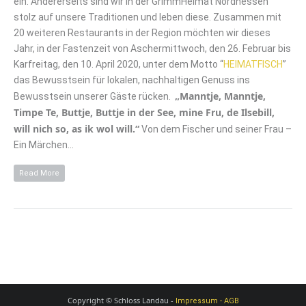
ein. Andererseits sind wir in der GrimmHeimat Nordhessen
stolz auf unsere Traditionen und leben diese. Zusammen mit
20 weiteren Restaurants in der Region möchten wir dieses
Jahr, in der Fastenzeit von Aschermittwoch, den 26. Februar bis
Karfreitag, den 10. April 2020, unter dem Motto “
HEIMATFISCH
”
das Bewusstsein für lokalen, nachhaltigen Genuss ins
„Manntje, Manntje,
Bewusstsein unserer Gäste rücken.
Timpe Te, Buttje, Buttje in der See, mine Fru, de Ilsebill,
will nich so, as ik wol will.“
Von dem Fischer und seiner Frau –
Ein Märchen…
Read More
Copyright © Schloss Landau -
Impressum - AGB