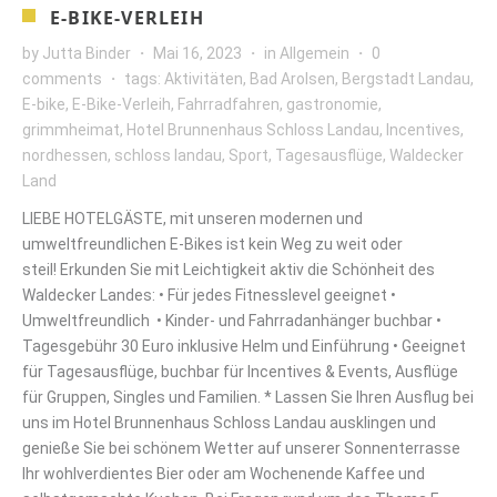
E-BIKE-VERLEIH
by
Jutta Binder
Mai 16, 2023
in
Allgemein
0
comments
tags:
Aktivitäten
,
Bad Arolsen
,
Bergstadt Landau
,
E-bike
,
E-Bike-Verleih
,
Fahrradfahren
,
gastronomie
,
grimmheimat
,
Hotel Brunnenhaus Schloss Landau
,
Incentives
,
nordhessen
,
schloss landau
,
Sport
,
Tagesausflüge
,
Waldecker
Land
LIEBE HOTELGÄSTE, mit unseren modernen und
umweltfreundlichen E-Bikes ist kein Weg zu weit oder
steil! Erkunden Sie mit Leichtigkeit aktiv die Schönheit des
Waldecker Landes: • Für jedes Fitnesslevel geeignet •
Umweltfreundlich • Kinder- und Fahrradanhänger buchbar •
Tagesgebühr 30 Euro inklusive Helm und Einführung • Geeignet
für Tagesausflüge, buchbar für Incentives & Events, Ausflüge
für Gruppen, Singles und Familien. * Lassen Sie Ihren Ausflug bei
uns im Hotel Brunnenhaus Schloss Landau ausklingen und
genieße Sie bei schönem Wetter auf unserer Sonnenterrasse
Ihr wohlverdientes Bier oder am Wochenende Kaffee und