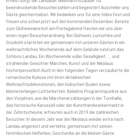
Erneut sorgt der Landauer Weihnachtszauber für
beeindruckende Besucherzahlen und begeistert Aussteller uns
Gäste gleichermaßen. Wir bedanken uns für eine tolles Fest und
freuen uns schon jetzt auf den kommenden Dezember. Bereits
zum Glühweinanstich am Freitagabend freuten wir uns über
einen regen Besucherandrang. Bei Glühwein, Lumumba und
Grünkohl starteten wir gemeinsam mit unseren Gästen in ein
weihnachtliches Wochenende auf dem Gelände rund um das
Schloss Landau. Ein Wochenende voller Geselligkeit…… und
strahlender Gesichter Märchen, Kunst und der Nikolaus
höchstpersönlich Auch in den folgenden Tagen verzauberte die
romantische Kulisse mit ihren detailreichen
Weihnachtsdekorationen, den hübschen Buden sowie
kilometerlangen Lichterketten. Beliebte Programmpunkte aus
den Vorjahren, wie die Märchenerzählungen in der Turnhalle,
das historische Karussell oder der Kunsthandwerkermarkt in
der Zehntscheune, erfreuten auch in 2019 die zahlreichen
Besucher. In diesem Jahr war der Nikolaus wieder extra nach
Landau angereist und verteilte, gemeinsam mit seinen
himmlischen Helferlein, Geschenke an die kleinen Gäste.