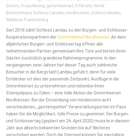
Grimm
,
Froschkönig
,
grimmheimat
,
H-Hotels
,
Hotel
Brunnenhaus Schloss Landau
,
nordhessen
,
schloss landau
,
Waldeck-Frankenberg
Seit 2018 zählt Schloss Landau zu den Burgen- und Schlösser-
Kooperationspartnern der
GrimmHeimat Nordhessen
. An dem
alljährlichen Burgen- und Schlössertag öffnen alle
teilnehmenden Partner gemeinsam Ihre Tore und bieten ihren
Gästen zusätzlich grandiose Rahmenprogramme. In den
vergangenen zwei Jahren hat dieser Tag auch zahlreiche
Besucher in die Bergstadt Landau geführt, denn für viele
Entdecker ist dies der passende Zeitpunkt, Ausflüge in die
Grimmheimat zu unternehmen und nebenbei ihren
Stempelpass zu füllen – eine tolle Aktion der Grimmheimat
Nordhessen: Bei der Einsendung von mindestens acht
verschiedenen, „gestempelten“ Veranstaltungsorten im Pass
haben Sie die Möglichkeit, tolle Preise zu gewinnen. Der Burgen-
und Schlössertag (geplant am 26. April 2020) musste in diesem
Jahr aus allseits bekannten Gründen bis auf Weiteres
verschoben werden. Doch die Stempel können Sie ganzjährig