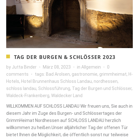
TAG DER BURGEN & SCHLÖSSER 2023
by
Jutta Binder
März 08, 2023
in
Allgemein
0
comments
tags:
Bad Arolsen
,
gastronomie
,
grimmheimat
,
H-
Hotels
,
Hotel Brunnenhaus Schloss Landau
,
nordhessen
,
schloss landau
,
Schlossführung
,
Tag der Burgen und Schlösser
,
Waldeck-Frankenberg
,
Waldecker Land
WILLKOMMEN AUF SCHLOSS LANDAU Wir freuen uns, Sie auch in
diesem Jahr im Zuge des Burgen- und Schlössertages der
GrimmHeimat Nordhessen auf SCHLOSS LANDAU herzlich
willkommen zu heißen.Unser alljährlicher Tag der offenen Tür
bietet Ihnen die Möglichkeit, die öffentlich sonst nur teilweise