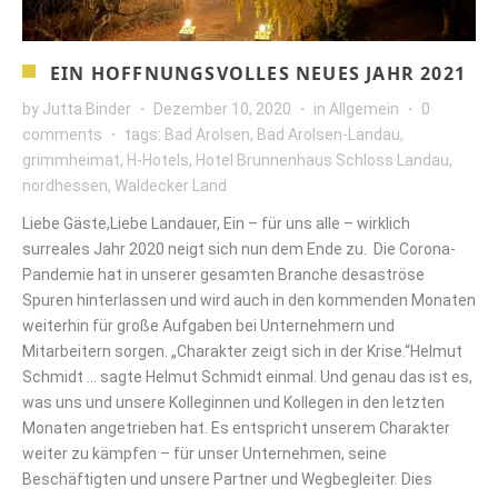
EIN HOFFNUNGSVOLLES NEUES JAHR 2021
by
Jutta Binder
Dezember 10, 2020
in
Allgemein
0
comments
tags:
Bad Arolsen
,
Bad Arolsen-Landau
,
grimmheimat
,
H-Hotels
,
Hotel Brunnenhaus Schloss Landau
,
nordhessen
,
Waldecker Land
Liebe Gäste,Liebe Landauer, Ein – für uns alle – wirklich
surreales Jahr 2020 neigt sich nun dem Ende zu. Die Corona-
Pandemie hat in unserer gesamten Branche desaströse
Spuren hinterlassen und wird auch in den kommenden Monaten
weiterhin für große Aufgaben bei Unternehmern und
Mitarbeitern sorgen. „Charakter zeigt sich in der Krise.“Helmut
Schmidt … sagte Helmut Schmidt einmal. Und genau das ist es,
was uns und unsere Kolleginnen und Kollegen in den letzten
Monaten angetrieben hat. Es entspricht unserem Charakter
weiter zu kämpfen – für unser Unternehmen, seine
Beschäftigten und unsere Partner und Wegbegleiter. Dies