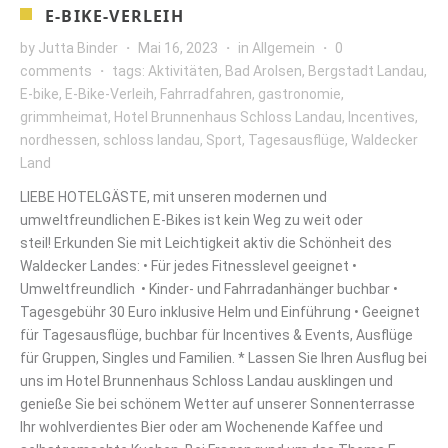
E-BIKE-VERLEIH
by
Jutta Binder
Mai 16, 2023
in
Allgemein
0
comments
tags:
Aktivitäten
,
Bad Arolsen
,
Bergstadt Landau
,
E-bike
,
E-Bike-Verleih
,
Fahrradfahren
,
gastronomie
,
grimmheimat
,
Hotel Brunnenhaus Schloss Landau
,
Incentives
,
nordhessen
,
schloss landau
,
Sport
,
Tagesausflüge
,
Waldecker
Land
LIEBE HOTELGÄSTE, mit unseren modernen und
umweltfreundlichen E-Bikes ist kein Weg zu weit oder
steil! Erkunden Sie mit Leichtigkeit aktiv die Schönheit des
Waldecker Landes: • Für jedes Fitnesslevel geeignet •
Umweltfreundlich • Kinder- und Fahrradanhänger buchbar •
Tagesgebühr 30 Euro inklusive Helm und Einführung • Geeignet
für Tagesausflüge, buchbar für Incentives & Events, Ausflüge
für Gruppen, Singles und Familien. * Lassen Sie Ihren Ausflug bei
uns im Hotel Brunnenhaus Schloss Landau ausklingen und
genieße Sie bei schönem Wetter auf unserer Sonnenterrasse
Ihr wohlverdientes Bier oder am Wochenende Kaffee und