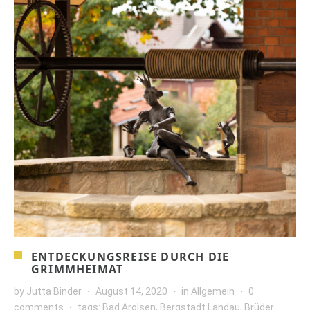
ENTDECKUNGSREISE DURCH DIE
GRIMMHEIMAT
by
Jutta Binder
August 14, 2020
in
Allgemein
0
comments
tags:
Bad Arolsen
,
Bergstadt Landau
,
Brüder