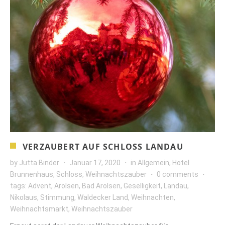
VERZAUBERT AUF SCHLOSS LANDAU
by
Jutta Binder
Januar 17, 2020
in
Allgemein
,
Hotel
Brunnenhaus
,
Schloss
,
Weihnachtszauber
0 comments
tags:
Advent
,
Arolsen
,
Bad Arolsen
,
Geselligkeit
,
Landau
,
Nikolaus
,
Stimmung
,
Waldecker Land
,
Weihnachten
,
Weihnachtsmarkt
,
Weihnachtszauber