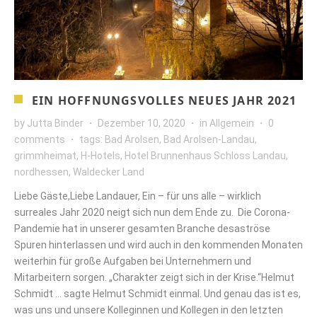
EIN HOFFNUNGSVOLLES NEUES JAHR 2021
by
Jutta Binder
Dezember 10, 2020
in
Allgemein
0
comments
tags:
Bad Arolsen
,
Bad Arolsen-Landau
,
grimmheimat
,
H-Hotels
,
Hotel Brunnenhaus Schloss Landau
,
nordhessen
,
Waldecker Land
Liebe Gäste,Liebe Landauer, Ein – für uns alle – wirklich
surreales Jahr 2020 neigt sich nun dem Ende zu. Die Corona-
Pandemie hat in unserer gesamten Branche desaströse
Spuren hinterlassen und wird auch in den kommenden Monaten
weiterhin für große Aufgaben bei Unternehmern und
Mitarbeitern sorgen. „Charakter zeigt sich in der Krise.“Helmut
Schmidt … sagte Helmut Schmidt einmal. Und genau das ist es,
was uns und unsere Kolleginnen und Kollegen in den letzten