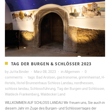
TAG DER BURGEN & SCHLÖSSER 2023
by
Jutta Binder
März 08, 2023
in
Allgemein
0
comments
tags:
Bad Arolsen
,
gastronomie
,
grimmheimat
,
H-
Hotels
,
Hotel Brunnenhaus Schloss Landau
,
nordhessen
,
schloss landau
,
Schlossführung
,
Tag der Burgen und Schlösser
,
Waldeck-Frankenberg
,
Waldecker Land
WILLKOMMEN AUF SCHLOSS LANDAU Wir freuen uns, Sie auch in
diesem Jahr im Zuge des Burgen- und Schlössertages der