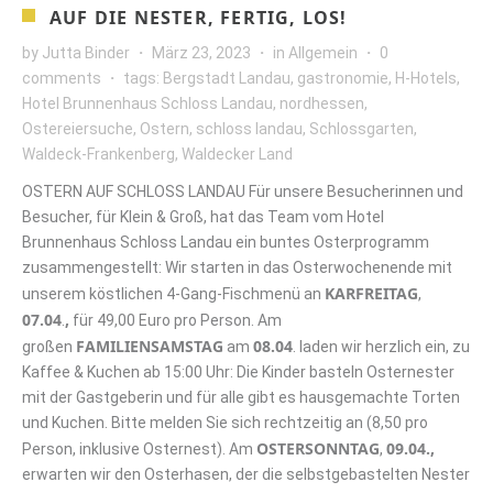
AUF DIE NESTER, FERTIG, LOS!
by
Jutta Binder
März 23, 2023
in
Allgemein
0
comments
tags:
Bergstadt Landau
,
gastronomie
,
H-Hotels
,
Hotel Brunnenhaus Schloss Landau
,
nordhessen
,
Ostereiersuche
,
Ostern
,
schloss landau
,
Schlossgarten
,
Waldeck-Frankenberg
,
Waldecker Land
OSTERN AUF SCHLOSS LANDAU Für unsere Besucherinnen und
Besucher, für Klein & Groß, hat das Team vom Hotel
Brunnenhaus Schloss Landau ein buntes Osterprogramm
zusammengestellt: Wir starten in das Osterwochenende mit
KARFREITAG
unserem köstlichen 4-Gang-Fischmenü an
,
07.04
,
.
für 49,00 Euro pro Person. Am
FAMILIENSAMSTAG
08.04
großen
am
. laden wir herzlich ein, zu
Kaffee & Kuchen ab 15:00 Uhr: Die Kinder basteln Osternester
mit der Gastgeberin und für alle gibt es hausgemachte Torten
und Kuchen. Bitte melden Sie sich rechtzeitig an (8,50 pro
OSTERSONNTAG
09.04.,
Person, inklusive Osternest). Am
,
erwarten wir den Osterhasen, der die selbstgebastelten Nester