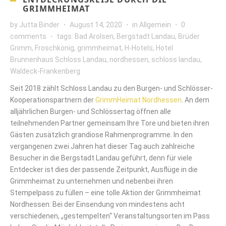
GRIMMHEIMAT
by
Jutta Binder
August 14, 2020
in
Allgemein
0
comments
tags:
Bad Arolsen
,
Bergstadt Landau
,
Brüder
Grimm
,
Froschkönig
,
grimmheimat
,
H-Hotels
,
Hotel
Brunnenhaus Schloss Landau
,
nordhessen
,
schloss landau
,
Waldeck-Frankenberg
Seit 2018 zählt Schloss Landau zu den Burgen- und Schlösser-
Kooperationspartnern der
GrimmHeimat Nordhessen
. An dem
alljährlichen Burgen- und Schlössertag öffnen alle
teilnehmenden Partner gemeinsam Ihre Tore und bieten ihren
Gästen zusätzlich grandiose Rahmenprogramme. In den
vergangenen zwei Jahren hat dieser Tag auch zahlreiche
Besucher in die Bergstadt Landau geführt, denn für viele
Entdecker ist dies der passende Zeitpunkt, Ausflüge in die
Grimmheimat zu unternehmen und nebenbei ihren
Stempelpass zu füllen – eine tolle Aktion der Grimmheimat
Nordhessen: Bei der Einsendung von mindestens acht
verschiedenen, „gestempelten“ Veranstaltungsorten im Pass